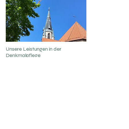
Unsere Leistungen in der
Denkmalpflege
Sicht- und Wartungsprüfungen an
Kirchtürmen & historischen Dächern
Dokumentation mit Fotobelegen und
Berichten
Montage & Wartung von
Dachentwässerung, Blitzschutz, Zier-
und Metallbauteilen
Substanzsicherung &
Sofortmaßnahmen nach Sturmschäden
Beratung zu Sanierung, Förderanträgen