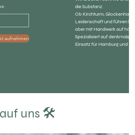
se
die Substanz.
Ob Kirchturm, Glockenhaube
Leidenschaft und führen hist
aber mit Handwerk auf höc
Spezialisiert auf denkmalger
kt aufnehmen
Einsatz für Hamburg und No
🛠
 auf uns