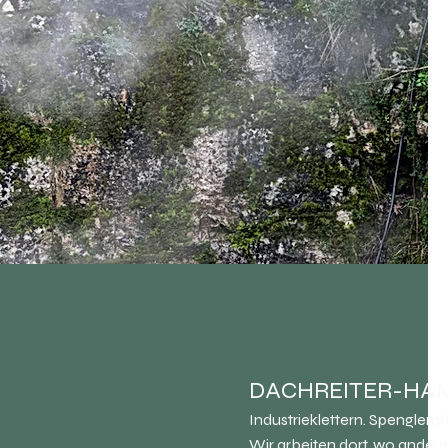
DACHREITER-HAM
Industrieklettern. Spenglera
Wir arbeiten dort, wo ander