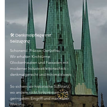
🛠 Denkmalpflege mit
Seilzugang
Schonend. Präzise. Gerüstfrei.
Wir erhalten Kirchtürme,
Glockenhauben und Fassaden mit
moderner Industrieklettertechnik –
denkmalgerecht und minimalinvasiv.
So sichern wir historische Substanz,
wo andere nicht hinkommen – mit
geringstem Eingriff und maximaler
Wirkung.