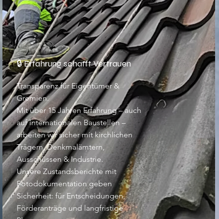
🔒 Erfahrung schafft Vertrauen
Transparenz für Eigentümer &
Gremien.
Mit über 15 Jahren Erfahrung – auch
auf internationalen Baustellen –
arbeiten wir sicher mit kirchlichen
Trägern, Denkmalämtern,
Ausschüssen & Industrie.
Unsere Zustandsberichte mit
Fotodokumentation geben
Sicherheit: für Entscheidungen,
Förderanträge und langfristige