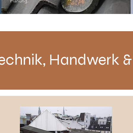
Planung.
echnik, Handwerk &