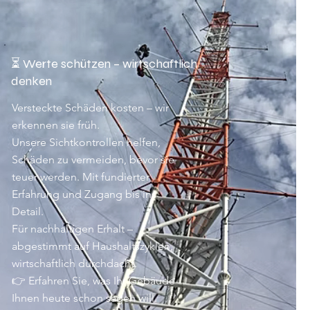
⏳ Werte schützen – wirtschaftlich
denken
Versteckte Schäden kosten – wir
erkennen sie früh.
Unsere Sichtkontrollen helfen,
Schäden zu vermeiden, bevor sie
teuer werden. Mit fundierter
Erfahrung und Zugang bis ins
Detail.
Für nachhaltigen Erhalt –
abgestimmt auf Haushaltszyklen,
wirtschaftlich durchdacht.
👉 Erfahren Sie, was Ihr Gebäude
Ihnen heute schon sagen will.