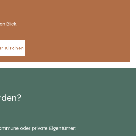
n Blick.
ür Kirchen
erden?
ommune oder private Eigentümer: